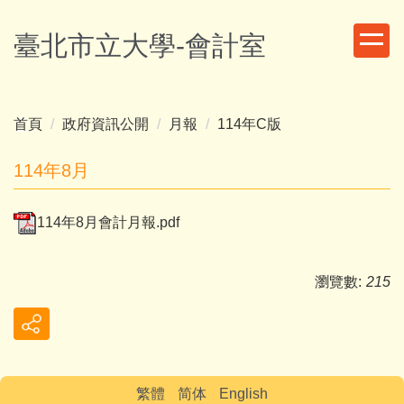
跳
到
臺北市立大學-會計室
主
要
內
容
首頁
政府資訊公開
月報
114年C版
區
114年8月
114年8月會計月報.pdf
瀏覽數:
215
繁體
简体
English