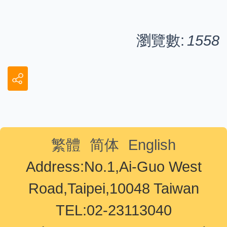
瀏覽數:
1558
繁體
简体
English
Address:No.1,Ai-Guo West
Road,Taipei,10048 Taiwan
TEL:02-23113040