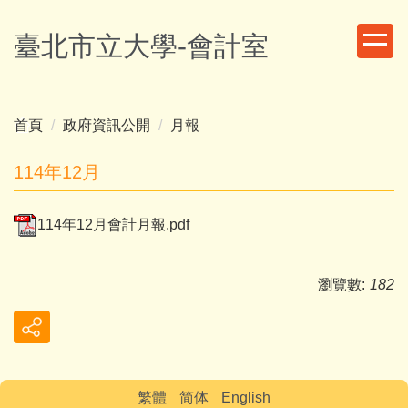
跳
到
臺北市立大學-會計室
主
要
內
容
首頁
政府資訊公開
月報
區
114年12月
114年12月會計月報.pdf
瀏覽數:
182
繁體
简体
English