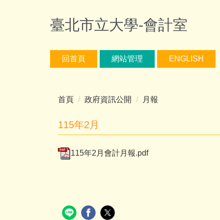
跳
到
臺北市立大學-會計室
主
要
內
回首頁
網站管理
ENGLISH
容
區
首頁
政府資訊公開
月報
115年2月
115年2月會計月報.pdf