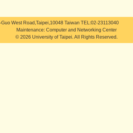
i-Guo West Road,Taipei,10048 Taiwan TEL:02-23113040
Maintenance: Computer and Networking Center
© 2026 University of Taipei. All Rights Reserved.