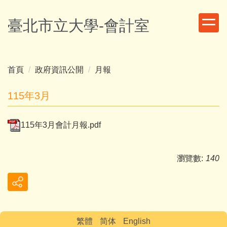
跳
到
臺北市立大學-會計室
主
要
內
容
首頁
政府資訊公開
月報
區
115年3月
115年3月會計月報.pdf
瀏覽數:
140
繁體
简体
English