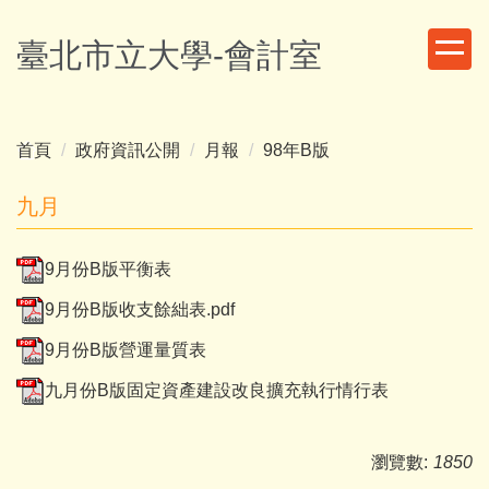
跳
到
臺北市立大學-會計室
主
要
內
容
首頁
政府資訊公開
月報
98年B版
區
九月
9月份B版平衡表
9月份B版收支餘絀表.pdf
9月份B版營運量質表
九月份B版固定資產建設改良擴充執行情行表
瀏覽數:
1850