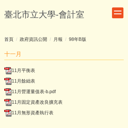
跳
到
臺北市立大學-會計室
主
要
內
容
首頁
政府資訊公開
月報
98年B版
區
十一月
11月平衡表
11月餘絀表
11月營運量值表-b.pdf
11月固定資產改良擴充表
11月無形資產執行表