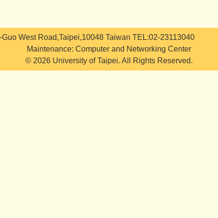
i-Guo West Road,Taipei,10048 Taiwan TEL:02-23113040
Maintenance: Computer and Networking Center
© 2026 University of Taipei. All Rights Reserved.