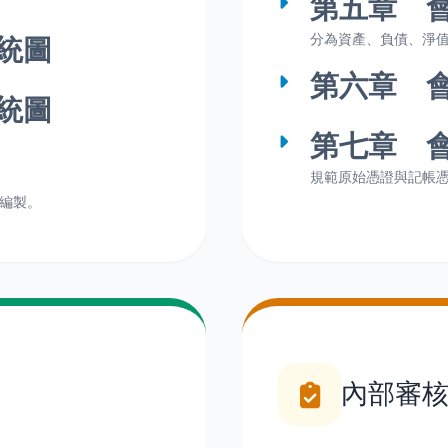
第五章 
分為資產、負債、淨
統圖
第六章 
統圖
第七章 
規範原始憑證與記帳
編製。
內部審