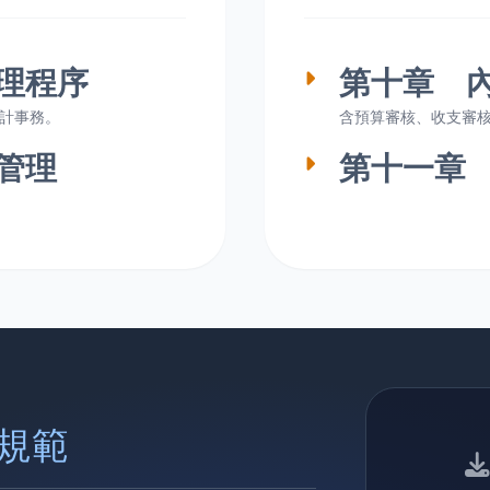
理程序
第十章 
計事務。
含預算審核、收支審
管理
第十一章
規範