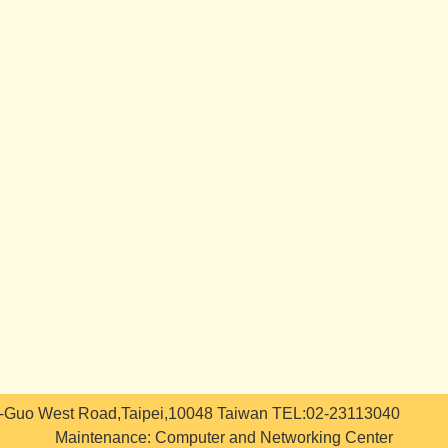
i-Guo West Road,Taipei,10048 Taiwan TEL:02-23113040
Maintenance: Computer and Networking Center