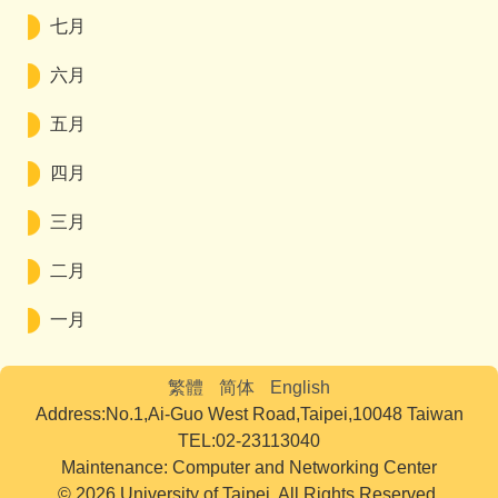
七月
六月
五月
四月
三月
二月
一月
繁體
简体
English
Address:No.1,Ai-Guo West Road,Taipei,10048 Taiwan
TEL:02-23113040
Maintenance: Computer and Networking Center
© 2026 University of Taipei. All Rights Reserved.