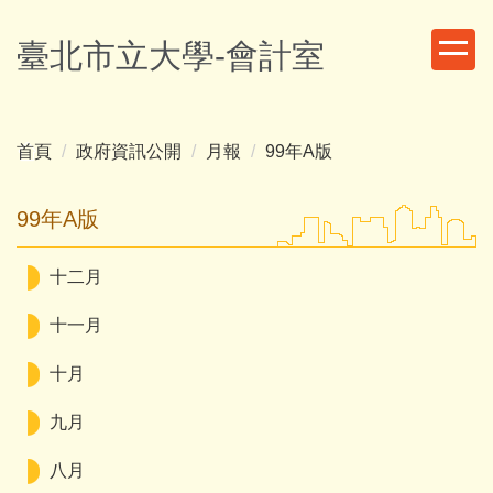
跳
到
臺北市立大學-會計室
主
要
內
容
首頁
政府資訊公開
月報
99年A版
區
99年A版
十二月
十一月
十月
九月
八月