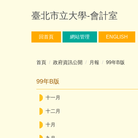
跳
到
臺北市立大學-會計室
主
要
內
回首頁
網站管理
ENGLISH
容
區
首頁
政府資訊公開
月報
99年B版
99年B版
十一月
十二月
十月