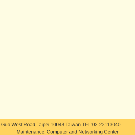
i-Guo West Road,Taipei,10048 Taiwan TEL:02-23113040
Maintenance: Computer and Networking Center