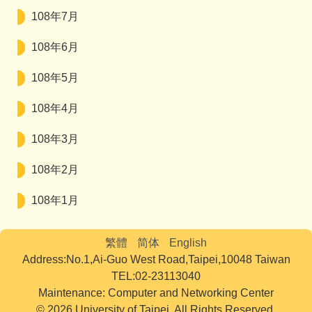
108年7月
108年6月
108年5月
108年4月
108年3月
108年2月
108年1月
繁體
简体
English
Address:No.1,Ai-Guo West Road,Taipei,10048 Taiwan
TEL:02-23113040
Maintenance: Computer and Networking Center
© 2026 University of Taipei. All Rights Reserved.